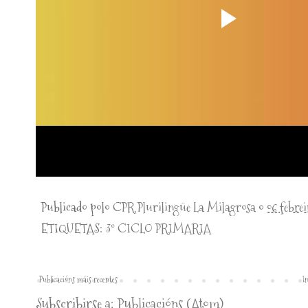
Publicado polo
CPR Plurilingüe La Milagrosa
o
06 febre
ETIQUETAS:
3º CICLO PRIMARIA
Publicacións máis recentes
In
Subscribirse a:
Publicacións (Atom)